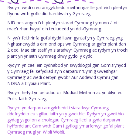
Rydym wedi creu amgylchedd meithringar lle gall eich plentyn
ffynnu wrth gofleidio harddwch y Gymraeg.
NID oes angen i'ch plentyn siarad Cymraeg i ymuno â ni :
mae'r rhan fwyaf o'n teuluoedd yn ddi-Gymraeg.
Ni yw'r feithrinfa gofal dydd llawn gyntaf yn y Gymraeg yng
Nghasnewydd a dim ond opsiwn Cymraeg ar gyfer plant dan
2 oed. Mae ein staff yn siaradwyr Cymraeg ac rydym yn trochi
plant yn yr iaith Gymraeg drwy gydol y dydd.
Rydym yn cael ein cydnabod yn swyddogol gan Gomisiynydd
y Gymraeg fel sefydliad sy'n darparu'r 'Cynnig Gweithgar
Cymraeg' ac wedi derbyn gwobr Aur Addewid Cymru gan
NDNA a Clybiau Plant.
Rydym hefyd yn aelodau o'r Mudiad Meithrin ac yn dilyn eu
Polisi Iaith Gymraeg.
Rydym yn darparu amgylchedd i siaradwyr Cymraeg
ddefnyddio eu sgiliau iaith yn y gweithle. Rydym yn gweithio
gydag ysgolion a cholegau Cymraeg lleol a gyda darparwr
hyfforddiant Cam wrth Gam i gyflogi ymarferwyr gofal plant
Cymraeg rhugl yn Wibli Wobli.