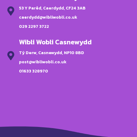
53 Y Parêd, Caerdydd, CF24 3AB
caerdydd@wibliwobli.co.uk
029 2297 3722
Wibli Wobli Casnewydd
Tŷ Derw, Casnewydd, NP10 8BD
post@wibliwobli.co.uk
01633 328970