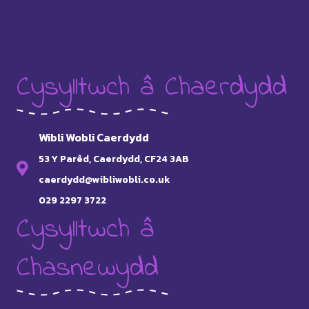
Cysylltwch â Chaerdydd
Wibli Wobli Caerdydd
53 Y Parêd, Caerdydd, CF24 3AB
caerdydd@wibliwobli.co.uk
029 2297 3722
Cysylltwch â
Chasnewydd