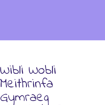
Wibli Wobli
Meithrinfa
Gymraeg