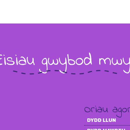
Eisiau gwybod mwy
Oriau agor
DYDD LLUN