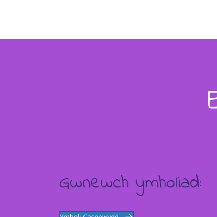
Gwnewch ymholiad:
Ymholi Casnewydd