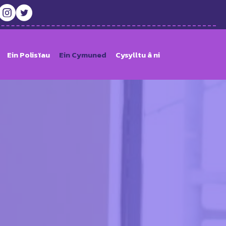
Ein Polisïau
Ein Cymuned
Cysylltu â ni