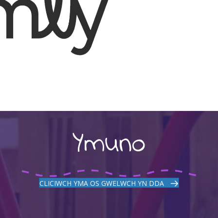
Ymuno
CLICIWCH YMA OS GWELWCH YN DDA