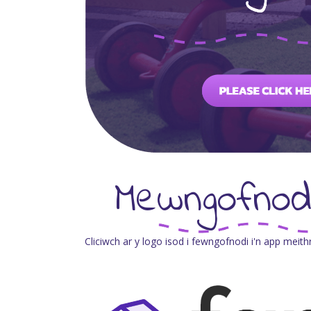
Mewngofnodi
Cliciwch ar y logo isod i fewngofnodi i'n app meithr