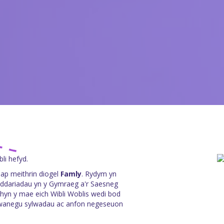
bli hefyd.
 ap meithrin diogel
Famly
. Rydym yn
eddariadau yn y Gymraeg a'r Saesneg
 hyn y mae eich Wibli Woblis wedi bod
chwanegu sylwadau ac anfon negeseuon