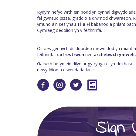
Rydym hefyd wrth ein bodd yn cynnal digwyddiada
fel gwneud pizza, graddio a diwrnod chwaraeon. R
ymuno â'n sesiynau
Ti a Fi
babanod a phlant bach
Cymraeg oedolion yn y feithrinfa.
Os oes gennych ddiddordeb mewn dod yn rhiant a c
feithrinfa,
cofrestrwch
neu
archebwch ymweli
Gallwch hefyd ein dilyn ar gyfryngau cymdeithasol
newyddion a diweddariadau :