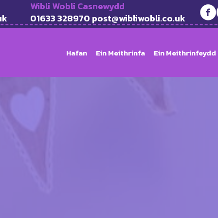
Wibli Wobli Casnewydd
uk
01633 328970 post@wibliwobli.co.uk
Hafan
Ein Meithrinfa
Ein Meithrinfeydd