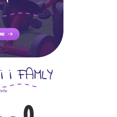
 i FAMLY
infa: