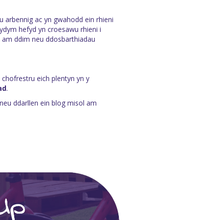
u arbennig ac yn gwahodd ein rhieni
ydym hefyd yn croesawu rhieni i
 am ddim neu ddosbarthiadau
hofrestru eich plentyn yn y
ad
.
 neu ddarllen ein
blog
misol am