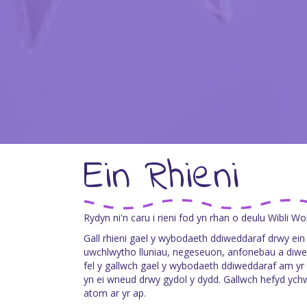
Ein Rhieni
Rydyn ni'n caru i rieni fod yn rhan o deulu Wibli Wo
Gall rhieni gael y wybodaeth ddiweddaraf drwy ein
uwchlwytho lluniau, negeseuon, anfonebau a diw
fel y gallwch gael y wybodaeth ddiweddaraf am yr
yn ei wneud drwy gydol y dydd. Gallwch hefyd y
atom ar yr ap.