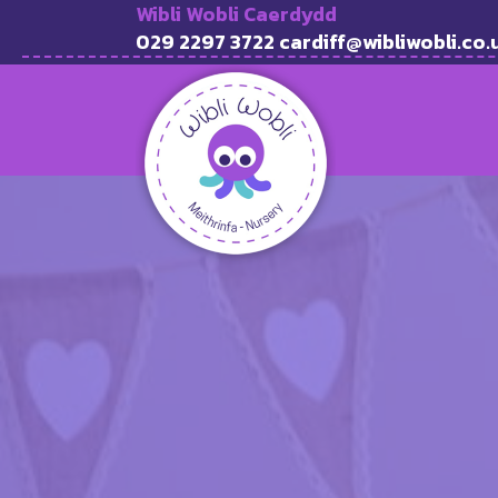
Wibli Wobli Caerdydd
029 2297 3722 cardiff@wibliwobli.co.