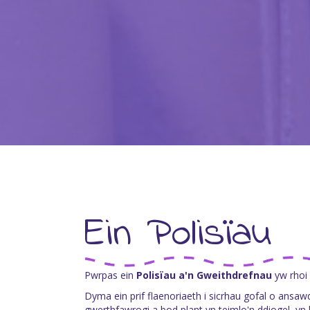
Ein Polisïau
Pwrpas ein
Polisïau a'n Gweithdrefnau
yw rhoi c
Dyma ein prif flaenoriaeth i sicrhau gofal o ansawd
gwerthfawrogi a bod plant yn teimlo'n ddiogel, yn 