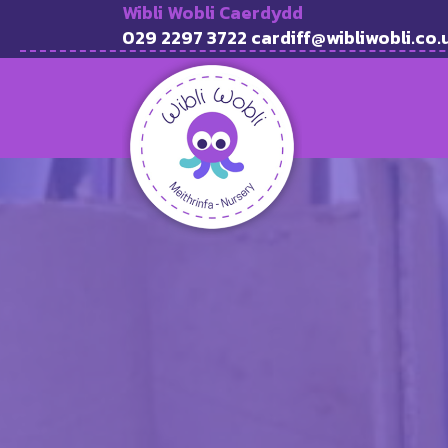
Wibli Wobli Caerdydd
029 2297 3722 cardiff@wibliwobli.co.