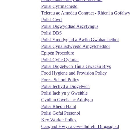
Polisi Cyfrinachedd
Telerau ac Amodau Contract - Rhieni a Gofalwy
Polisi Cwci
Polisi Digwyddiad Argyfyngus
Polisi DBS
Polisi Ymddygiad a Bwlio Gwahaniaethol
Polisi Cynaliadwyedd Amgylcheddol
Epipen Procedure
Polisi Cyfle Cyfartal
Polisi Diogelwch Tân a Gwacáu Brys
Food Hygiene and Provision Policy
Forest School Policy
Polisi Iechyd a Diogelwch
Polisi Iach yn y Gweithle
Cynllun Gwella ac Adolygu
Polisi Rheoli Haint
Polisi Gofal Personol
Key Worker Policy
Casgliad Hwyr a Gweithdrefn Di-gasgliad