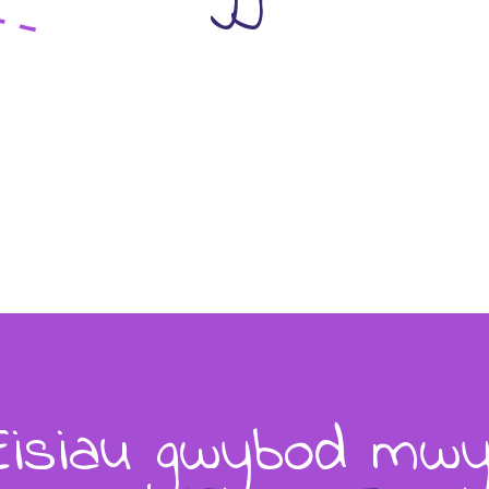
Eisiau gwybod mwy