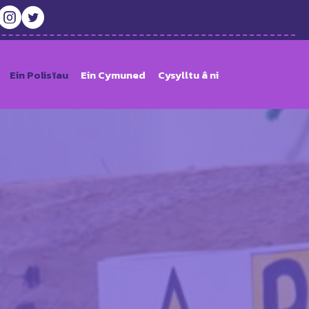
Ein Polisïau
Ein Cymuned
Cysylltu â ni