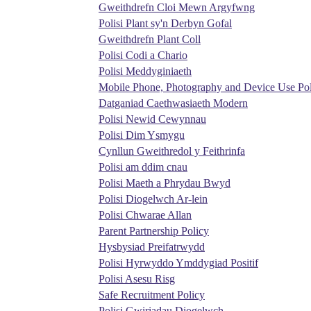
Gweithdrefn Cloi Mewn Argyfwng
Polisi Plant sy'n Derbyn Gofal
Gweithdrefn Plant Coll
Polisi Codi a Chario
Polisi Meddyginiaeth
Mobile Phone, Photography and Device Use Po
Datganiad Caethwasiaeth Modern
Polisi Newid Cewynnau
Polisi Dim Ysmygu
Cynllun Gweithredol y Feithrinfa
Polisi am ddim cnau
Polisi Maeth a Phrydau Bwyd
Polisi Diogelwch Ar-lein
Polisi Chwarae Allan
Parent Partnership Policy
Hysbysiad Preifatrwydd
Polisi Hyrwyddo Ymddygiad Positif
Polisi Asesu Risg
Safe Recruitment Policy
Polisi Gwiriadau Diogelwch