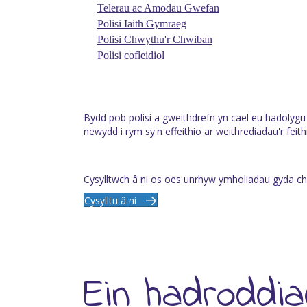
Telerau ac Amodau Gwefan
Polisi Iaith Gymraeg
Polisi Chwythu'r Chwiban
Polisi cofleidiol
Bydd pob polisi a gweithdrefn yn cael eu hadolyg
newydd i rym sy'n effeithio ar weithrediadau'r feith
Cysylltwch â ni os oes unrhyw ymholiadau gyda chi
Cysylltu â ni
Ein hadroddia