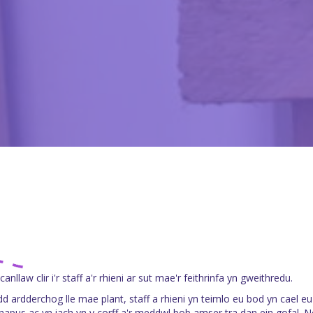
anllaw clir i'r staff a'r rhieni ar sut mae'r feithrinfa yn gweithredu.
d ardderchog lle mae plant, staff a rhieni yn teimlo eu bod yn cael eu
hapus ac yn iach yn y corff a'r meddwl bob amser tra dan ein gofal. N